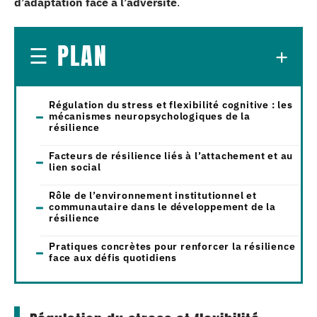
d’adaptation face à l’adversité
.
PLAN
Régulation du stress et flexibilité cognitive : les
mécanismes neuropsychologiques de la
résilience
Facteurs de résilience liés à l’attachement et au
lien social
Rôle de l’environnement institutionnel et
communautaire dans le développement de la
résilience
Pratiques concrètes pour renforcer la résilience
face aux défis quotidiens