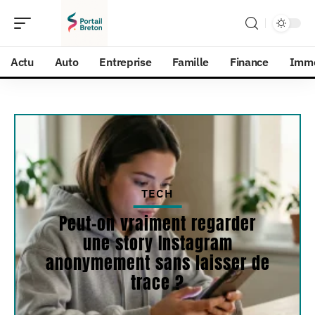
Actu
Auto
Entreprise
Famille
Finance
Imm
TECH
Peut-on vraiment regarder
une story Instagram
anonymement sans laisser de
trace ?