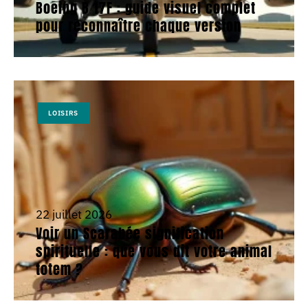
Boeing B 17F : guide visuel complet
pour reconnaître chaque version
LOISIRS
22 juillet 2026
Voir un Scarabée signification
spirituelle : que vous dit votre animal
totem ?