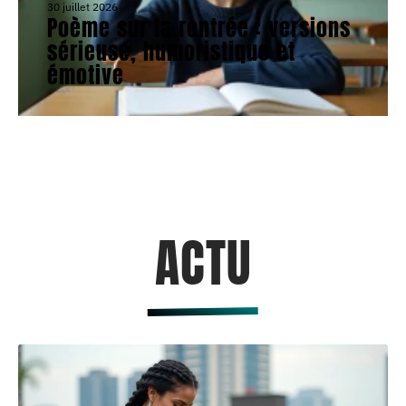
30 juillet 2026
Poème sur la rentrée : versions
sérieuse, humoristique et
émotive
ACTU