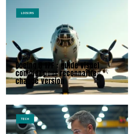
LOISIRS
31 juillet 2026
Boeing B 17F : guide visuel
complet pour reconnaître
chaque version
TECH