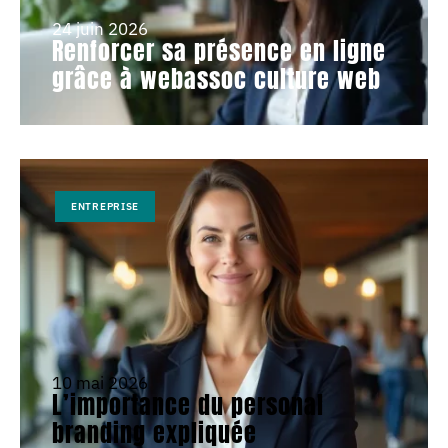
24 juin 2026
Renforcer sa présence en ligne
grâce à webassoc culture web
ENTREPRISE
10 mai 2026
L’importance du personal
branding expliquée