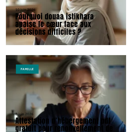
10 juin 2026
Pourquoi douaa istikhara
apaise le cœur face aux
décisions difficiles ?
FAMILLE
8 juin 2026
Attestation d’hébergement pdf
gratuit pour renouvellement de