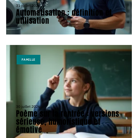
31 juillet 2026
Automatisation : définition et
utilisation
FAMILLE
30 juillet 2026
Poème sur la rentrée : versions
sérieuse, humoristique et
émotive