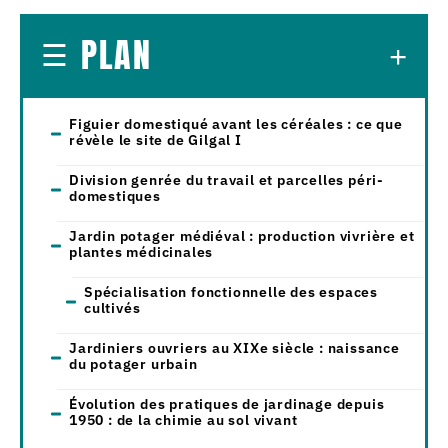
PLAN
Figuier domestiqué avant les céréales : ce que
révèle le site de Gilgal I
Division genrée du travail et parcelles péri-
domestiques
Jardin potager médiéval : production vivrière et
plantes médicinales
Spécialisation fonctionnelle des espaces
cultivés
Jardiniers ouvriers au XIXe siècle : naissance
du potager urbain
Évolution des pratiques de jardinage depuis
1950 : de la chimie au sol vivant