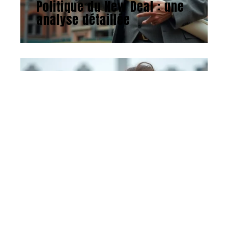
Politique du New Deal : une
analyse détaillée
ACTU
26 avril 2026
Environnement et
développement durable :
une clarification nécessaire