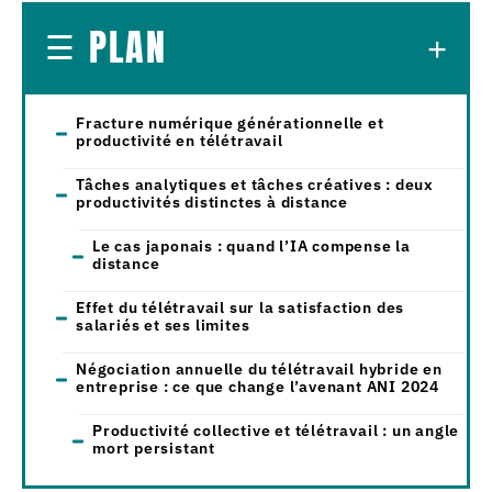
PLAN
Fracture numérique générationnelle et
productivité en télétravail
Tâches analytiques et tâches créatives : deux
productivités distinctes à distance
Le cas japonais : quand l’IA compense la
distance
Effet du télétravail sur la satisfaction des
salariés et ses limites
Négociation annuelle du télétravail hybride en
entreprise : ce que change l’avenant ANI 2024
Productivité collective et télétravail : un angle
mort persistant