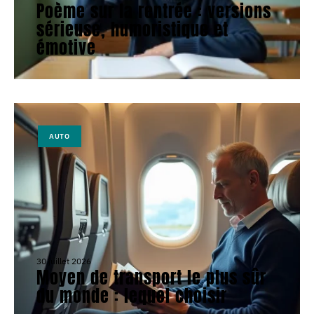
Poème sur la rentrée : versions
sérieuse, humoristique et
émotive
AUTO
30 juillet 2026
Moyen de transport le plus sûr
du monde : lequel choisir