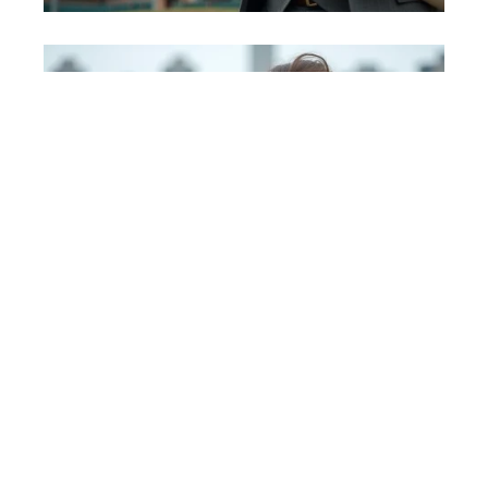
ACTU
26 avril 2026
Environnement et
développement durable :
une clarification nécessaire