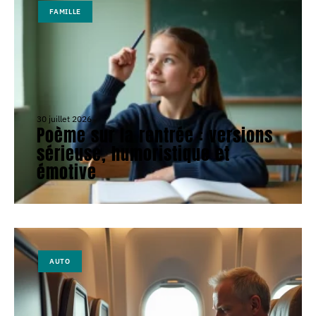
FAMILLE
30 juillet 2026
Poème sur la rentrée : versions
sérieuse, humoristique et
émotive
AUTO