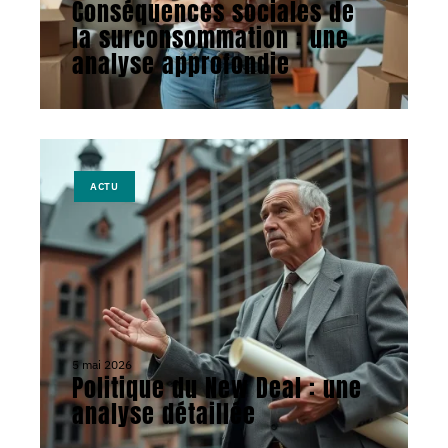
Conséquences sociales de
la surconsommation : une
analyse approfondie
ACTU
5 mai 2026
Politique du New Deal : une
analyse détaillée