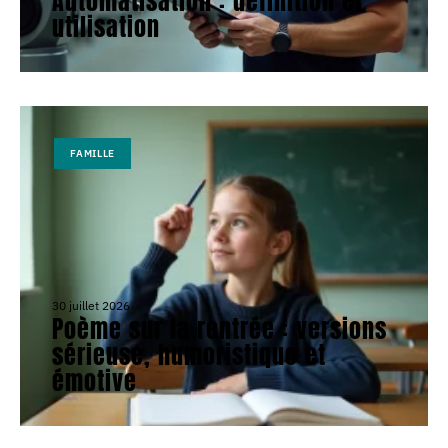
Automatisation : définition et
utilisation
FAMILLE
30 juillet 2026
Poème sur la rentrée : versions
sérieuse, humoristique et
émotive