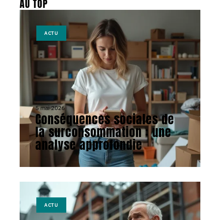
AU TOP
ACTU
5 mai 2026
Conséquences sociales de
la surconsommation : une
analyse approfondie
ACTU