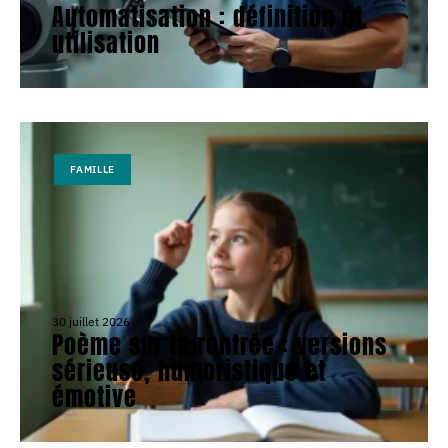
Automatisation : définition et
utilisation
FAMILLE
30 juillet 2026
Poème sur la rentrée : versions
sérieuse, humoristique et
émotive