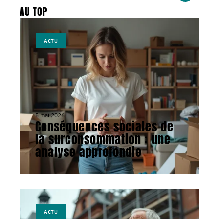
AU TOP
ACTU
5 mai 2026
Conséquences sociales de
la surconsommation : une
analyse approfondie
ACTU