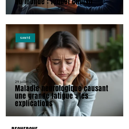
du monde : lequel choisir
SANTÉ
29 juillet 2026
Maladie neurologique causant
une grande fatigue : les
explications