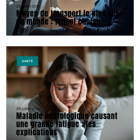
30 juillet 2026
Moyen de transport le plus sûr
du monde : lequel choisir
SANTÉ
29 juillet 2026
Maladie neurologique causant
une grande fatigue : les
explications