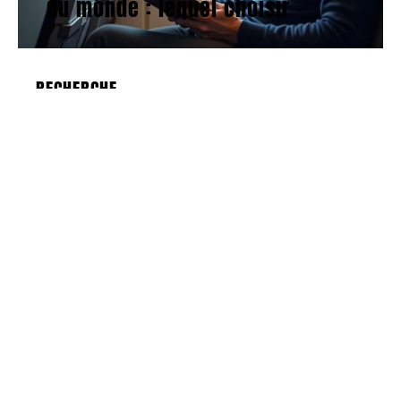
du monde : lequel choisir
RECHERCHE
AU TOP
ACTU
5 mai 2026
Conséquences sociales de
la surconsommation : une