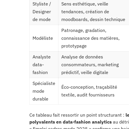
Styliste /
Sens esthétique, veille
Designer
tendances, création de
de mode
moodboards, dessin technique
Patronage, gradation,
Modéliste
connaissance des matières,
prototypage
Analyste
Analyse de données
data-
consommateurs, marketing
fashion
prédictif, veille digitale
Spécialiste
Éco-conception, traçabilité
mode
textile, audit fournisseurs
durable
Ce tableau fait ressortir un point structurant :
l
polyvalents en data-fashion analytics
au détri
« Emploi cadres mode 2025 » confirme une bais