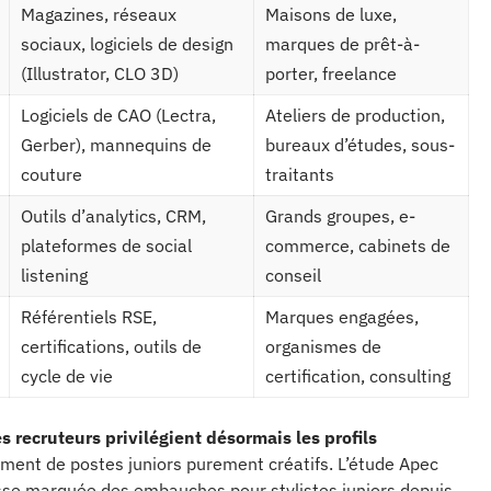
Magazines, réseaux
Maisons de luxe,
sociaux, logiciels de design
marques de prêt-à-
(Illustrator, CLO 3D)
porter, freelance
Logiciels de CAO (Lectra,
Ateliers de production,
Gerber), mannequins de
bureaux d’études, sous-
couture
traitants
Outils d’analytics, CRM,
Grands groupes, e-
plateformes de social
commerce, cabinets de
listening
conseil
Référentiels RSE,
Marques engagées,
certifications, outils de
organismes de
cycle de vie
certification, consulting
es recruteurs privilégient désormais les profils
ment de postes juniors purement créatifs. L’étude Apec
se marquée des embauches pour stylistes juniors depuis