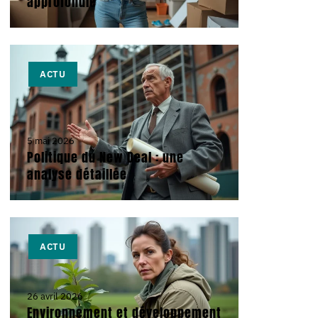
approfondie
ACTU
5 mai 2026
Politique du New Deal : une
analyse détaillée
ACTU
26 avril 2026
Environnement et développement