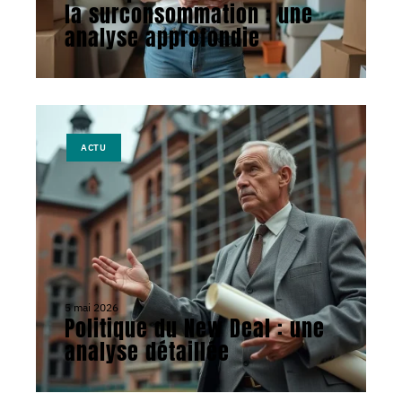
la surconsommation : une
analyse approfondie
ACTU
5 mai 2026
Politique du New Deal : une
analyse détaillée