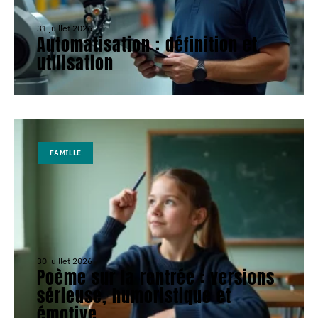
31 juillet 2026
Automatisation : définition et
utilisation
FAMILLE
30 juillet 2026
Poème sur la rentrée : versions
sérieuse, humoristique et
émotive